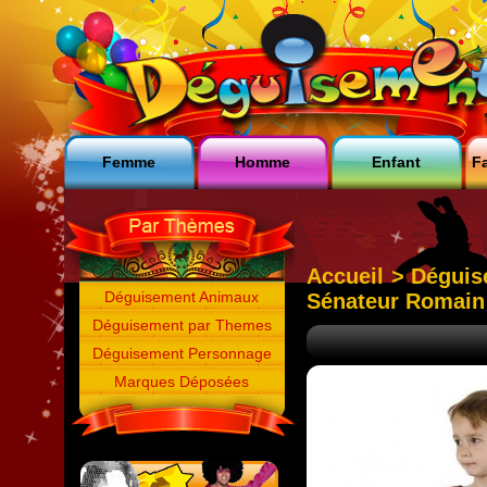
Femme
Homme
Enfant
Fa
Accueil
>
Déguis
Déguisement Animaux
Sénateur Romai
Déguisement par Themes
Déguisement Personnage
Marques Déposées