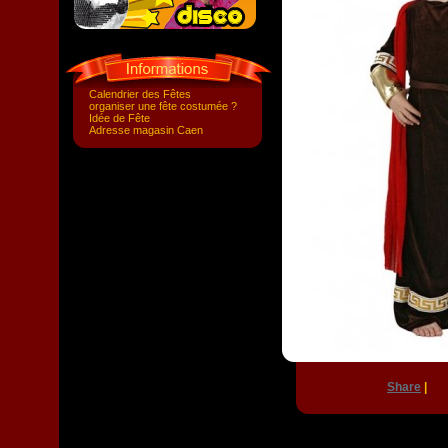
Calendrier des Fêtes
organiser une fête costumée ?
Idée de Fête
Adresse magasin Caen
Share
|