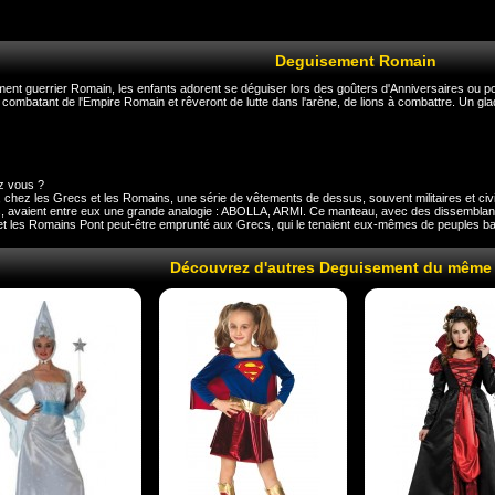
Deguisement Romain
ent guerrier Romain, les enfants adorent se déguiser lors des goûters d'Anniversaires ou pou
combatant de l'Empire Romain et rêveront de lutte dans l'arène, de lions à combattre. Un gla
z vous ?
it, chez les Grecs et les Romains, une série de vêtements de dessus, souvent militaires et civil
ts, avaient entre eux une grande analogie : ABOLLA, ARMI. Ce manteau, avec des dissembl
 et les Romains Pont peut-être emprunté aux Grecs, qui le tenaient eux-mêmes de peuples b
Découvrez d'autres Deguisement du même