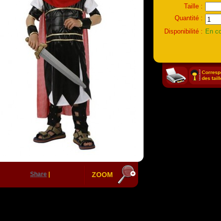
Taille :
Quantité :
Disponibilité :
En co
Share
|
ZOOM