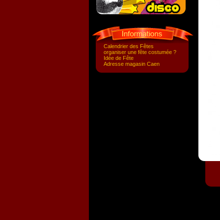
Calendrier des Fêtes
organiser une fête costumée ?
Idée de Fête
Adresse magasin Caen