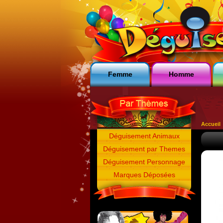
Femme
Homme
Accueil
Déguisement Animaux
Déguisement par Themes
Déguisement Personnage
Marques Déposées