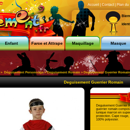
Accueil
|
Contact
|
Plan du 
Bien
ident
Enfant
Farce et Attrape
Maquillage
Masque
>
Déguisement Personnage
>
Deguisement Romain
> Deguisement Guerrier Romai
Deguisement Guerrier Romain
Deguisement Guerrier R
guerrier romain compos
tunique marron en super
protection. Cape rouge, 
100% polyester.