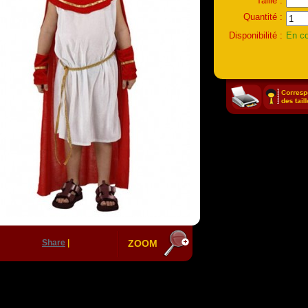
Taille :
Quantité :
Disponibilité :
En co
Share
|
ZOOM