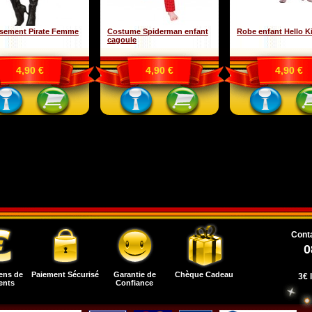
sement Pirate Femme
Costume Spiderman enfant
Robe enfant Hello Ki
cagoule
4,90 €
4,90 €
4,90 €
Conta
0
ens de
Paiement Sécurisé
Garantie de
Chèque Cadeau
3€ 
ents
Confiance