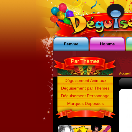
Femme
Homme
Accueil
Déguisement Animaux
Déguisement par Themes
Déguisement Personnage
Marques Déposées