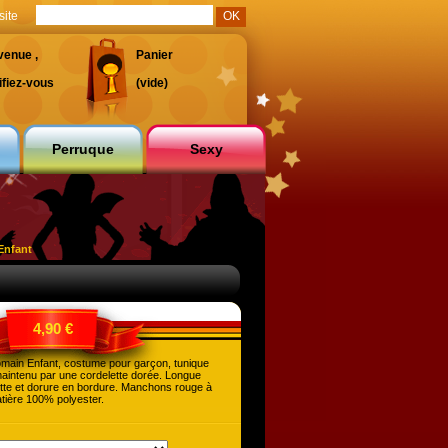
site
venue ,
Panier
ifiez-vous
(vide)
Perruque
Sexy
Enfant
4,90 €
ain Enfant, costume pour garçon, tunique
intenu par une cordelette dorée. Longue
tte et dorure en bordure. Manchons rouge à
atière 100% polyester.