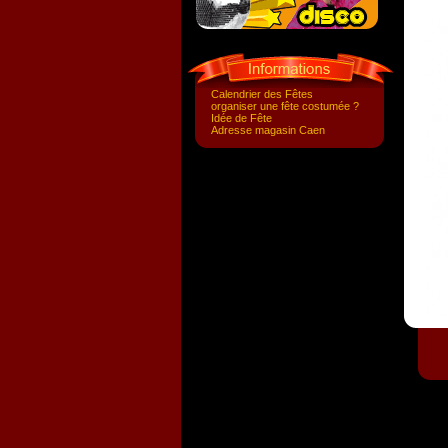
Calendrier des Fêtes
organiser une fête costumée ?
Idée de Fête
Adresse magasin Caen