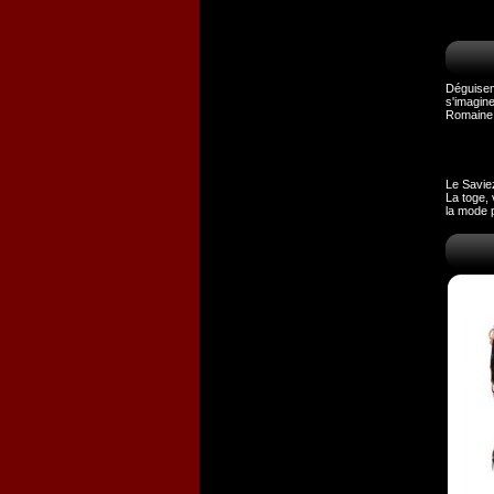
Déguisem
s'imagine
Romaine
Le Savie
La toge, 
la mode 