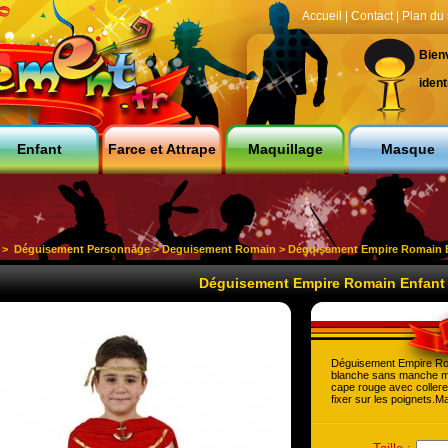
Accueil
|
Contact
|
Plan du 
Bien
ident
Enfant
Farce et Attrape
Maquillage
Masque
>
Déguisement Personnage
>
Deguisement Romain
> Déguisement Empire Romain 
Déguisement Empire Romain Enfant
Déguisement Empire Rom
blanche sans manche ma
cape rouge avec collere
fixer sur les poignets.M