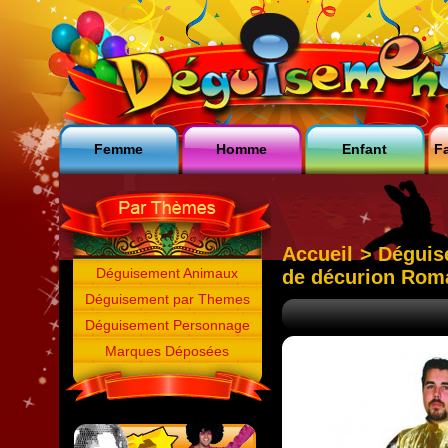
Femme
Homme
Enfant
Fa
Accueil
>
Déguis
Déguisement Animaux
de décurion Rom
Déguisement par Themes
Déguisement Personnage
Marques Déposées