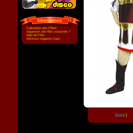
Calendrier des Fêtes
organiser une fête costumée ?
Idée de Fête
Adresse magasin Caen
Share
|