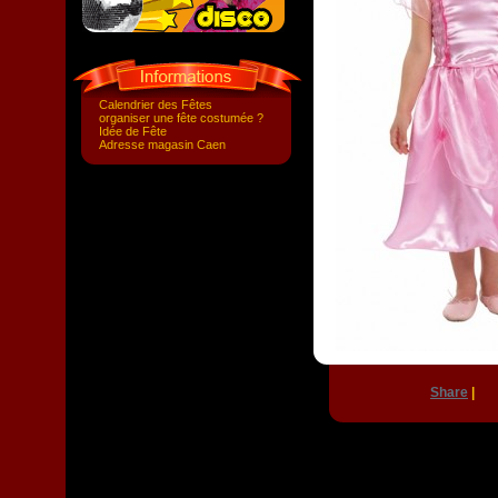
Calendrier des Fêtes
organiser une fête costumée ?
Idée de Fête
Adresse magasin Caen
Share
|