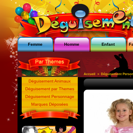
Femme
Homme
Enfant
Fa
Accueil
>
Déguisement Perso
Déguisement Animaux
Déguisement par Themes
Déguisement Personnage
Marques Déposées