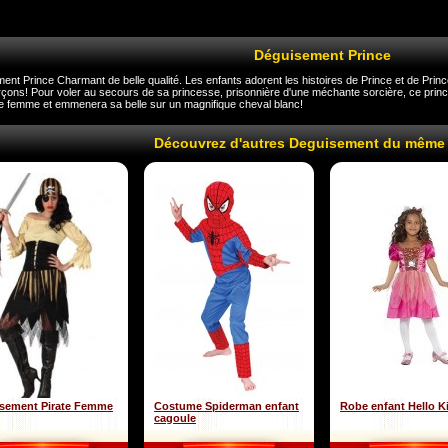
Déguisement Prince
nt Prince Charmant de belle qualité. Les enfants adorent les histoires de Prince et de Princ
rçons! Pour voler au secours de sa princesse, prisonnière d'une méchante sorcière, ce prince v
 femme et emmenera sa belle sur un magnifique cheval blanc!
Découvrez d'autres Deguisement du même
sement Pirate Femme
Costume Spiderman enfant
Robe enfant Hello Ki
cagoule