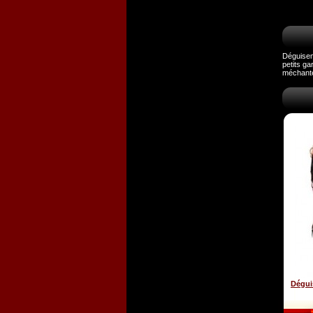
Déguiseme
petits ga
méchante
Dégui