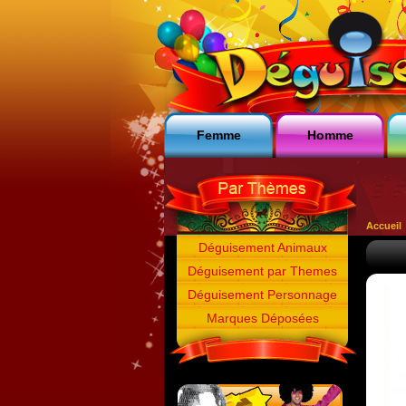
Femme
Homme
Accueil
Déguisement Animaux
Déguisement par Themes
Déguisement Personnage
Marques Déposées