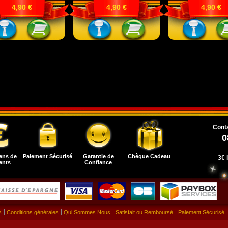
4,90 €
4,90 €
4,90 €
Conta
0
ens de
Paiement Sécurisé
Garantie de
Chèque Cadeau
3€ 
ents
Confiance
s
Conditions générales
Qui Sommes Nous
Satisfait ou Remboursé
Paiement Sécurisé