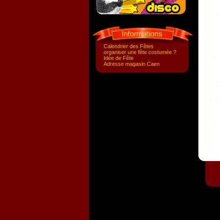
Calendrier des Fêtes
organiser une fête costumée ?
Idée de Fête
Adresse magasin Caen