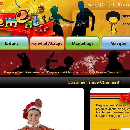
Accueil
|
Contact
|
Plan du 
Bien
ident
Enfant
Farce et Attrape
Maquillage
Masque
>
Déguisement Personnage
>
Déguisement Prince
> Costume Prince Charmant
Costume Prince Charmant
Déguisement Prince Cha
bouffant satiné blanc, 
bouffantes, dorures sur 
chapeau rouge et blanc