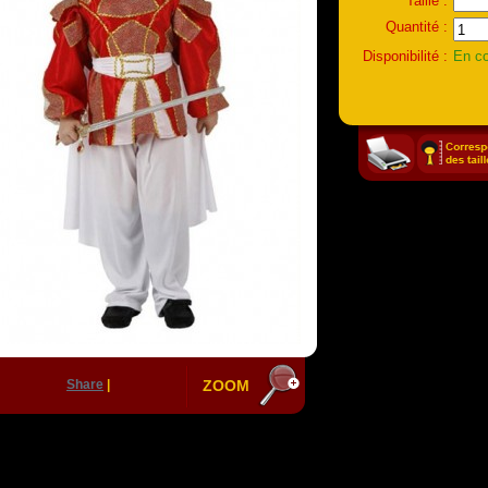
Taille :
Quantité :
Disponibilité :
En co
Share
|
ZOOM