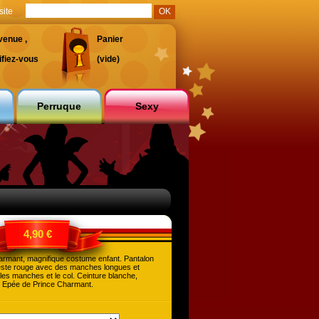
site
venue ,
Panier
ifiez-vous
(vide)
Perruque
Sexy
4,90 €
rmant, magnifique costume enfant. Pantalon
veste rouge avec des manches longues et
les manches et le col. Ceinture blanche,
. Epée de Prince Charmant.