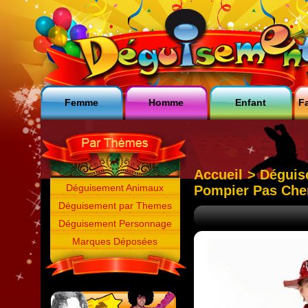
Femme
Homme
Enfant
Fa
Accueil
>
Déguis
Déguisement Animaux
Pompier Pas Che
Déguisement par Themes
Déguisement Personnage
Marques Déposées