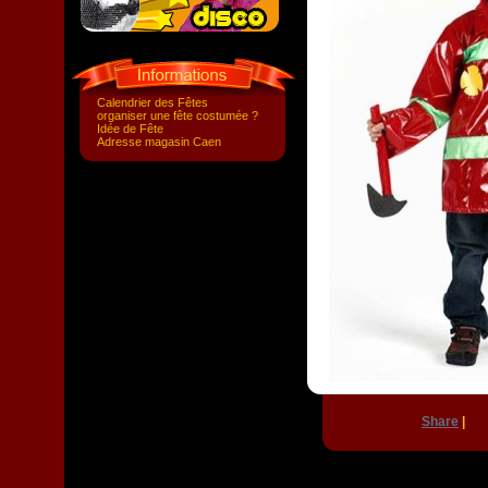
Calendrier des Fêtes
organiser une fête costumée ?
Idée de Fête
Adresse magasin Caen
Share
|