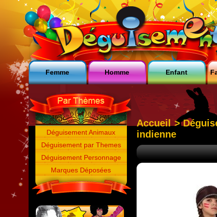
Femme
Homme
Enfant
Fa
Accueil
>
Déguis
Déguisement Animaux
indienne
Déguisement par Themes
Déguisement Personnage
Marques Déposées