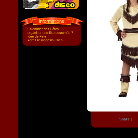
Calendrier des Fêtes
organiser une fête costumée ?
Idée de Fête
Adresse magasin Caen
Share
|