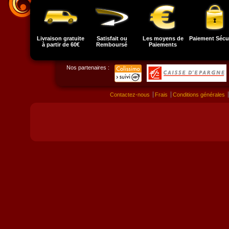
Livraison gratuite
Satisfait ou
Les moyens de
Paiement Sécu
à partir de 60€
Remboursé
Paiements
Nos partenaires :
Contactez-nous
Frais
Conditions générales