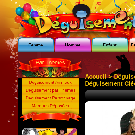
Femme
Homme
Enfant
Fa
Accueil
>
Déguis
Déguisement Animaux
Déguisement Clé
Déguisement par Themes
Déguisement Personnage
Marques Déposées