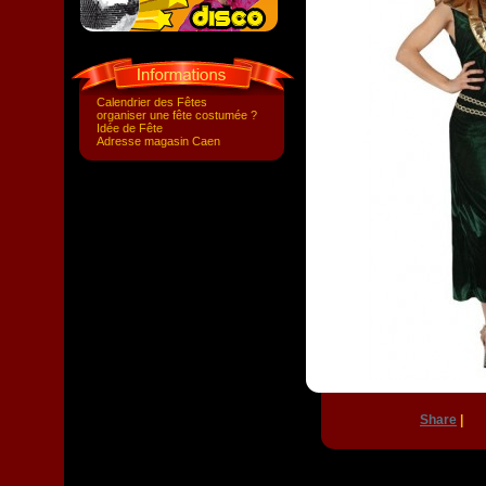
Calendrier des Fêtes
organiser une fête costumée ?
Idée de Fête
Adresse magasin Caen
Share
|